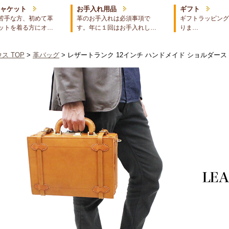
ジャケット
お手入れ用品
ギフト
苦手な方、初めて革
革のお手入れは必須事項で
ギフトラッピング
ットを着る方にオ…
す。年に１回はお手入れし…
りま…
ス TOP
>
革バッグ
> レザートランク 12インチ ハンドメイド ショルダー