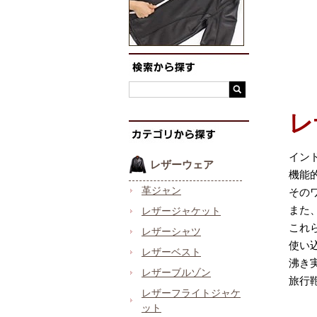
レ
イン
レザーウェア
機能
革ジャン
その
また
レザージャケット
これ
レザーシャツ
使い
レザーベスト
沸き
レザーブルゾン
旅行
レザーフライトジャケ
ット