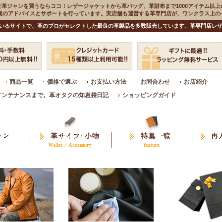
な革ジャンを買うならココ！レザージャケットから革バッグ、革財布まで1000アイテム以上
入後のアドバイスとサポートを行っています。実店舗も運営する革専門店が、ワンクラス上
いるサイトで、革のプロがセレクトした最良の革製品を多数販売しています。革専門店レザ
商品一覧
価格で選ぶ
お支払い方法
お問合わせ
お店紹介
メンテナンスまで。革オタクの知恵袋日記
ショッピングガイド