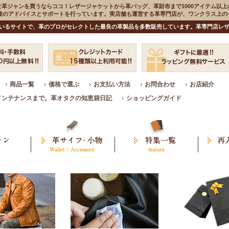
な革ジャンを買うならココ！レザージャケットから革バッグ、革財布まで1000アイテム以上
入後のアドバイスとサポートを行っています。実店舗も運営する革専門店が、ワンクラス上
いるサイトで、革のプロがセレクトした最良の革製品を多数販売しています。革専門店レザ
商品一覧
価格で選ぶ
お支払い方法
お問合わせ
お店紹介
メンテナンスまで。革オタクの知恵袋日記
ショッピングガイド