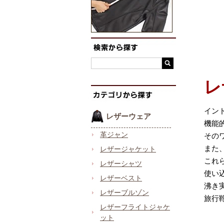
レ
イン
レザーウェア
機能
革ジャン
その
また
レザージャケット
これ
レザーシャツ
使い
レザーベスト
沸き
レザーブルゾン
旅行
レザーフライトジャケ
ット