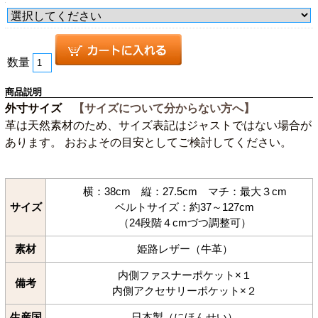
数量
商品説明
外寸サイズ
【サイズについて分からない方へ】
革は天然素材のため、サイズ表記はジャストではない場合が
あります。 おおよその目安としてご検討してください。
横：38cm 縦：27.5cm マチ：最大３cm
サイズ
ベルトサイズ：約37～127cm
（24段階４cmづつ調整可）
素材
姫路レザー（牛革）
内側ファスナーポケット×１
備考
内側アクセサリーポケット×２
生産国
日本製（にほんせい）