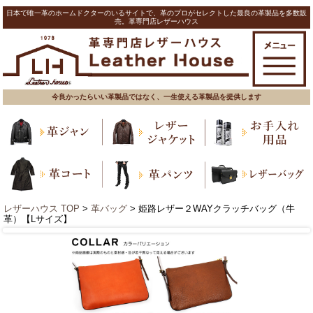
日本で唯一革のホームドクターのいるサイトで、革のプロがセレクトした最良の革製品を多数販
売。革専門店レザーハウス
今良かったらいい革製品ではなく、一生使える革製品を提供します
レザーハウス TOP
>
革バッグ
> 姫路レザー２WAYクラッチバッグ（牛
革）【Lサイズ】