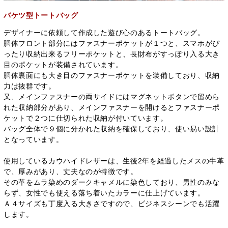
バケツ型トートバッグ
デザイナーに依頼して作成した遊び心のあるトートバッグ。
胴体フロント部分にはファスナーポケットが１つと、スマホがぴ
ったり収納出来るフリーポケットと、長財布がすっぽり入る大き
目のポケットが装備されています。
胴体裏面にも大き目のファスナーポケットを装備しており、収納
力は抜群です。
又、メインファスナーの両サイドにはマグネットボタンで留めら
れた収納部分があり、メインファスナーを開けるとファスナーポ
ケットで２つに仕切られた収納が付いています。
バッグ全体で９個に分かれた収納を確保しており、使い易い設計
となっています。
使用しているカウハイドレザーは、生後2年を経過したメスの牛革
で、厚みがあり、丈夫なのが特徴です。
その革をムラ染めのダークキャメルに染色しており、男性のみな
らず、女性でも使える落ち着いたカラーに仕上げています。
Ａ４サイズも丁度入る大きさですので、ビジネスシーンでも活躍
します。