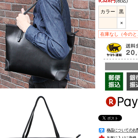
9,328円
(税込)
カラー
黒
×
在庫なし（今のと