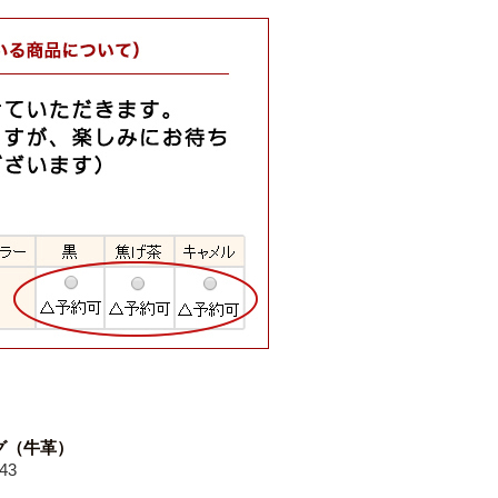
グ（牛革）
43