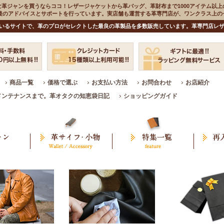
な革ジャンを買うならココ！レザージャケットから革バッグ、革財布まで1000アイテム以上
入後のアドバイスとサポートを行っています。実店舗も運営する革専門店が、ワンクラス上
いるサイトで、革のプロがセレクトした最良の革製品を多数販売しています。革専門店レザ
商品一覧
価格で選ぶ
お支払い方法
お問合わせ
お店紹介
メンテナンスまで。革オタクの知恵袋日記
ショッピングガイド