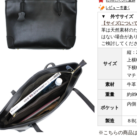
▼ 外寸サイ
【サイズについ
革は天然素材の
はない場合があ
ご検討してくだ
縦：
上横幅
サイズ
下横幅
マチ：
素材
牛革
重量
約89
内側：
ポケット
フリ
製造
８B(
※こちらの商品