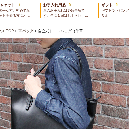
ジャケット
お手入れ用品
ギフト
苦手な方、初めて革
革のお手入れは必須事項で
ギフトラッピング
ットを着る方にオ…
す。年に１回はお手入れし…
りま…
ス TOP
>
革バッグ
> 自立式トートバッグ（牛革）