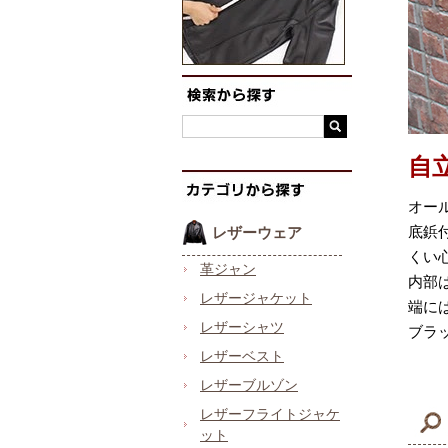
自
オー
底鋲
レザーウェア
くい
革ジャン
内部
レザージャケット
端に
レザーシャツ
ブラ
レザーベスト
レザーブルゾン
レザーフライトジャケ
ット