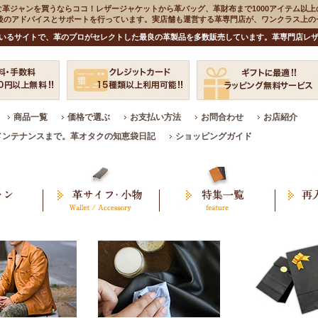
な革ジャンを買うならココ！レザージャケットから革バッグ、革財布まで1000アイテム以上
入後のアドバイスとサポートを行っています。実店舗も運営する革専門店が、ワンクラス上
いるサイトで、革のプロがセレクトした最良の革製品を多数販売しています。革専門店レザ
商品一覧
価格で選ぶ
お支払い方法
お問合わせ
お店紹介
メンテナンスまで。革オタクの知恵袋日記
ショッピングガイド