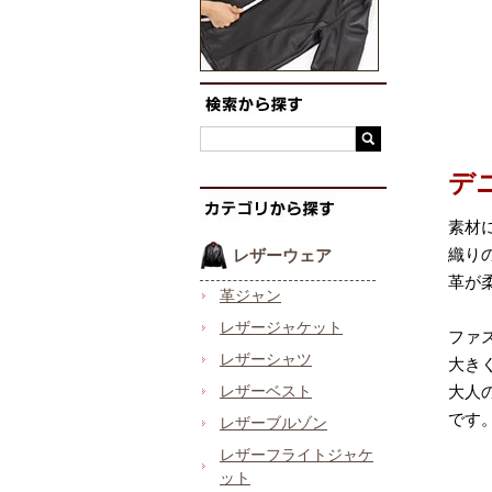
デ
素材
織り
レザーウェア
革が
革ジャン
レザージャケット
ファ
レザーシャツ
大き
レザーベスト
大人
です
レザーブルゾン
レザーフライトジャケ
ット