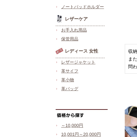
ノートパッドホルダー
レザーケア
お手入れ用品
保管用品
レディース 女性
収
ま
レザージャケット
問
革サイフ
革小物
革バッグ
～10,000円
10,001円～20,000円