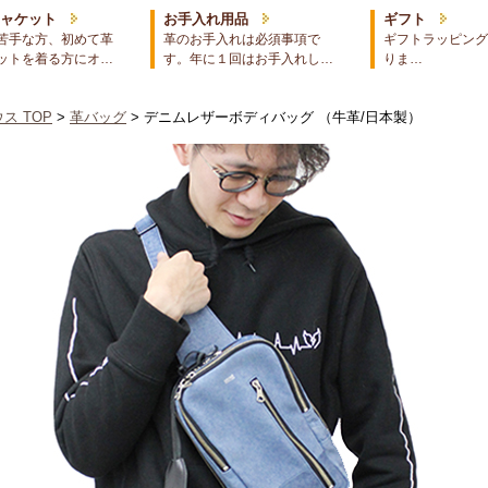
ジャケット
お手入れ用品
ギフト
苦手な方、初めて革
革のお手入れは必須事項で
ギフトラッピング
ットを着る方にオ…
す。年に１回はお手入れし…
りま…
ス TOP
>
革バッグ
> デニムレザーボディバッグ （牛革/日本製）