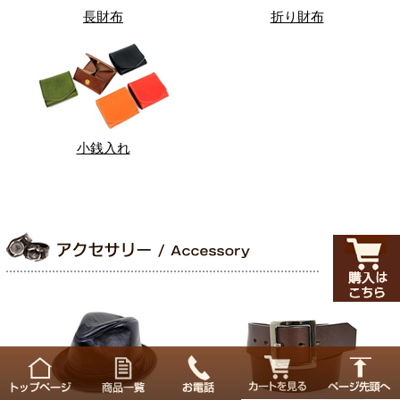
長財布
折り財布
小銭入れ