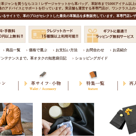
な革ジャンを買うならココ！レザージャケットから革バッグ、革財布まで1000アイテム以上
入後のアドバイスとサポートを行っています。実店舗も運営する革専門店が、ワンクラス上
いるサイトで、革のプロがセレクトした最良の革製品を多数販売しています。革専門店レザ
商品一覧
価格で選ぶ
お支払い方法
お問合わせ
お店紹介
メンテナンスまで。革オタクの知恵袋日記
ショッピングガイド