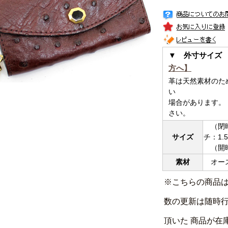
▼ 外寸サイズ
方へ】
革は天然素材のた
い
場合があります。
さい。
（閉時
サイズ
チ：1.5
（開時）
素材
オース
※こちらの商品
数の更新は随時
頂いた 商品が在