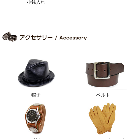
小銭入れ
帽子
ベルト