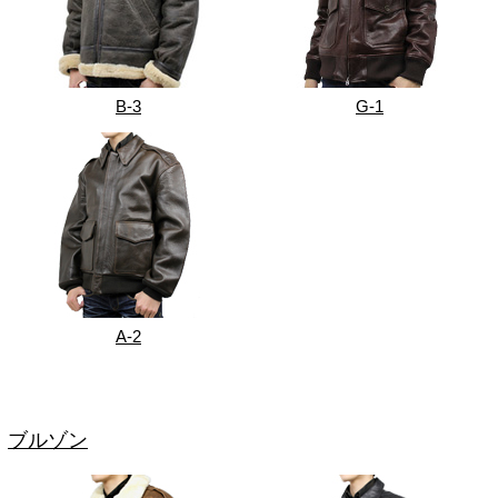
B-3
G-1
A-2
ブルゾン