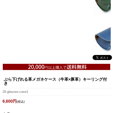
ぶら下げれる革メガネケース（牛革×豚革）キーリング付
き
26-glasses-case1
6,600円
(税込)