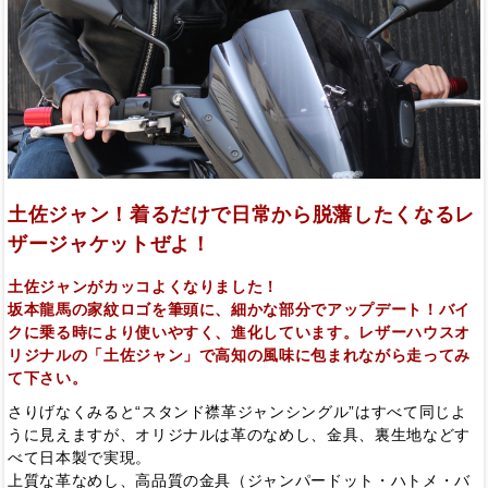
土佐ジャン！着るだけで日常から脱藩したくなるレ
ザージャケットぜよ！
土佐ジャンがカッコよくなりました！
坂本龍馬の家紋ロゴを筆頭に、細かな部分でアップデート！バイ
クに乗る時により使いやすく、進化しています。レザーハウスオ
リジナルの「土佐ジャン」で高知の風味に包まれながら走ってみ
て下さい。
さりげなくみると“スタンド襟革ジャンシングル”はすべて同じよ
うに見えますが、オリジナルは革のなめし、金具、裏生地などす
べて日本製で実現。
上質な革なめし、高品質の金具（ジャンパードット・ハトメ・バ