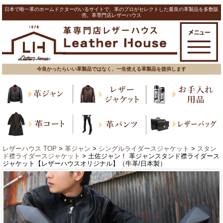
日本で唯一革のホームドクターのいるサイトで、革のプロがセレクトした最良の革製品を多数販
売。革専門店レザーハウス
今良かったらいい革製品ではなく、一生使える革製品を提供します
レザーハウス TOP
>
革ジャン
>
シングルライダースジャケット
>
スタン
ド襟ライダースジャケット
> 土佐ジャン！ 革ジャンスタンド襟ライダース
ジャケット【レザーハウスオリジナル】（牛革/日本製）