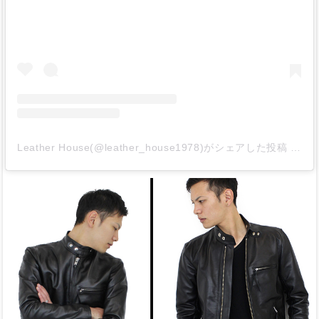
Leather House(@leather_house1978)がシェアした投稿
-
20