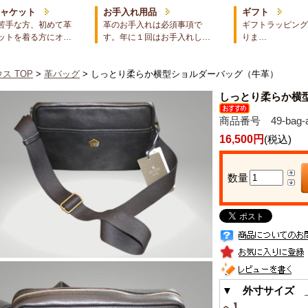
ジャケット
お手入れ用品
ギフト
苦手な方、初めて革
革のお手入れは必須事項で
ギフトラッピング
ットを着る方にオ…
す。年に１回はお手入れし…
りま…
ス TOP
>
革バッグ
> しっとり柔らか横型ショルダーバッグ（牛革）
しっとり柔らか横
商品番号 49-bag-a
16,500円
(税込)
数量
▼ 外寸サイズ
へ】