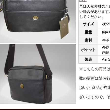
革は天然素材のた
い場合があります
してください。
サイズ
横:26
重量
約40
素材
牛革
外側：
ポケット
内側：
製造
Ain
※こちらの商品
数の更新は随時
頂いた 商品が在
ざいますので、