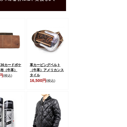
36カードポケ
革カービングベルト
財布（牛革）
（牛革）アメリカンス
0円
タイル
(税込)
16,500円
(税込)