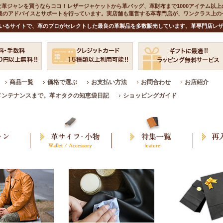
な革ジャンを買うならココ！レザージャケットから革バッグ、革財布まで1000アイテム以上
入後のアドバイスとサポートを行っています。実店舗も運営する革専門店が、ワンクラス上
いるサイトで、革のプロがセレクトした最良の革製品を多数販売しています。革専門店レザ
商品一覧
価格で選ぶ
お支払い方法
お問合わせ
お店紹介
メンテナンスまで。革オタクの知恵袋日記
ショッピングガイド