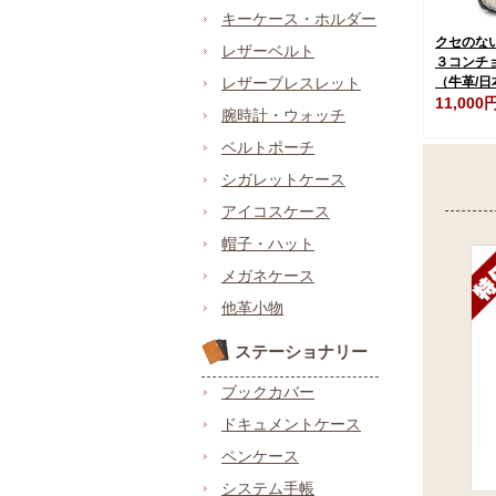
キーケース・ホルダー
クセのな
レザーベルト
３コンチ
レザーブレスレット
（牛革/日
11,000
腕時計・ウォッチ
ベルトポーチ
シガレットケース
アイコスケース
帽子・ハット
メガネケース
他革小物
ステーショナリー
ブックカバー
ドキュメントケース
ペンケース
システム手帳