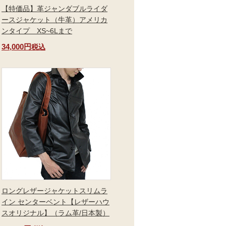
【特価品】革ジャンダブルライダ
ースジャケット（牛革）アメリカ
ンタイプ XS~6Lまで
34,000円
税込
ロングレザージャケットスリムラ
イン センターベント【レザーハウ
スオリジナル】（ラム革/日本製）