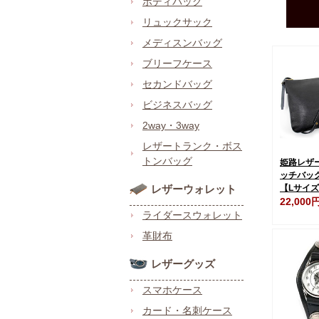
ボディバッグ
リュックサック
メディスンバッグ
ブリーフケース
セカンドバッグ
ビジネスバッグ
2way・3way
レザートランク・ボス
トンバッグ
姫路レザ
ッチバッ
【Lサイ
レザーウォレット
22,000
ライダースウォレット
革財布
レザーグッズ
スマホケース
カード・名刺ケース