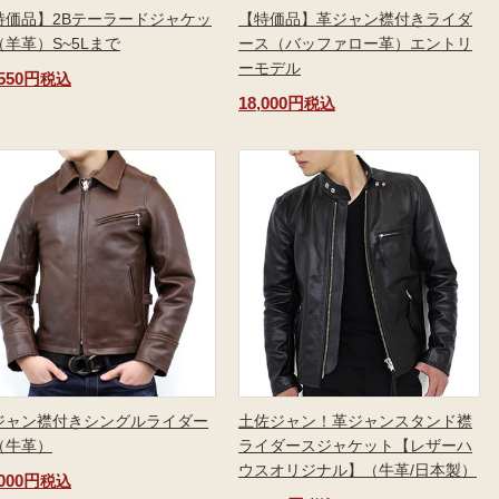
特価品】2Bテーラードジャケッ
【特価品】革ジャン襟付きライダ
（羊革）S~5Lまで
ース（バッファロー革）エントリ
ーモデル
,550円
税込
18,000円
税込
ジャン襟付きシングルライダー
土佐ジャン！革ジャンスタンド襟
（牛革）
ライダースジャケット【レザーハ
ウスオリジナル】（牛革/日本製）
,000円
税込