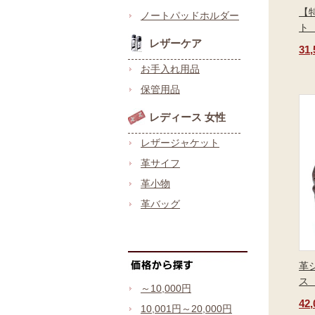
【
ノートパッドホルダー
ト
レザーケア
31
お手入れ用品
保管用品
レディース 女性
レザージャケット
革サイフ
革小物
革バッグ
革
ス
～10,000円
42
10,001円～20,000円