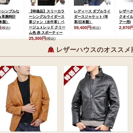
いシンプルな
【特価品】スリーカラ
レディース ダブルライ
レザー
ョ革腕時計
ーシングルライダース
ダースジャケット (羊
クオイル
本製）
革ジャン（水牛革）ベ
革/日本製）
アー用)
円
ージュｘレッド クリー
59,400円
2,970
(税込)
(税込)
ム色 赤 スポーティー
25,300円
(税込)
レザーハウスのオススメ