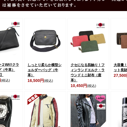
ー２WAYクラ
しっとり柔らか横型シ
クセになる肌触り！フ
大容量！
グ（牛革）
ョルダーバッグ（牛
ィンランドエルク・ラ
ット長
ズ】
革）
ウンドミニ財布（鹿
27,50
円
16,500円
革）
(税込)
(税込)
10,450円
(税込)