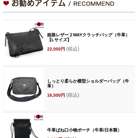
姫路レザー２WAYクラッチバッグ（牛革）
【Lサイズ】
(税込)
22,000円
しっとり柔らか横型ショルダーバッグ（牛
革）
(税込)
16,500円
牛革ばね口小物ポーチ（牛革/日本製）