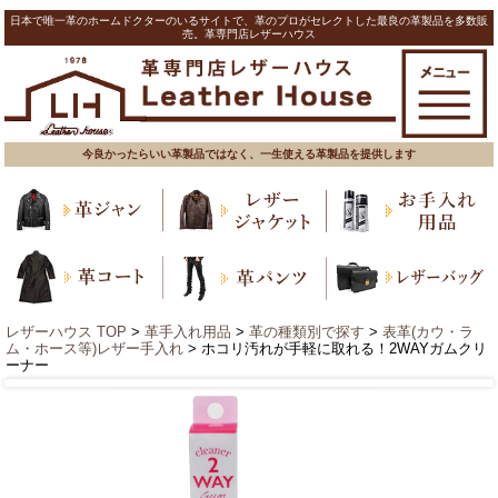
日本で唯一革のホームドクターのいるサイトで、革のプロがセレクトした最良の革製品を多数販
売。革専門店レザーハウス
今良かったらいい革製品ではなく、一生使える革製品を提供します
レザーハウス TOP
>
革手入れ用品
>
革の種類別で探す
>
表革(カウ・ラ
ム・ホース等)レザー手入れ
> ホコリ汚れが手軽に取れる！2WAYガムクリ
ーナー