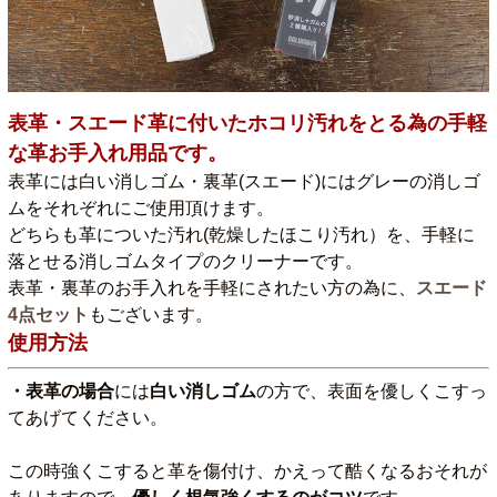
表革・スエード革に付いたホコリ汚れをとる為の手軽
な革お手入れ用品です。
表革には白い消しゴム・裏革(スエード)にはグレーの消しゴ
ムをそれぞれにご使用頂けます。
どちらも革についた汚れ(乾燥したほこり汚れ）を、手軽に
落とせる消しゴムタイプのクリーナーです。
表革・裏革のお手入れを手軽にされたい方の為に、
スエード
4点セット
もございます。
使用方法
・表革の場合
には
白い消しゴム
の方で、表面を優しくこすっ
てあげてください。
この時強くこすると革を傷付け、かえって酷くなるおそれが