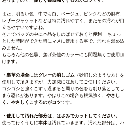
ありますので、
優しく根気強くするのがコツ
です。
また、明るい色…中でも白、ベージュ、ピンクなどの財布、
レザージャケットなどは特に汚れやすく、またその汚れが目
立ちやすいですよね。
そこでバッグの中に本品をしのばせておくと便利！ ちょっ
とした時間ができた時にマメに使用する事で、汚れを溜め込
みません。
もちろん他の色黒、焦げ茶他のカラーにも問題無くご使用頂
けます。
・裏革の場合
には
グレーの消しゴム
（砂消しのような方）を
使用して頂きますが、力加減に注意してご使用ください。
ゴシゴシと強くこすり過ぎると周りの色をも削り落としてし
まう恐れがあります。やはりこの場合も根気強く、
やさし
く、やさしくこするのがコツ
です。
・使用して汚れた部分は、はさみでカットしてください。
使って行くうちに本体は汚れていきます。汚れた部分は、ハ