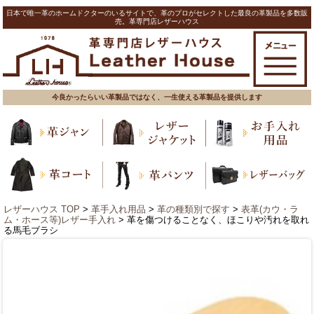
日本で唯一革のホームドクターのいるサイトで、革のプロがセレクトした最良の革製品を多数販
売。革専門店レザーハウス
今良かったらいい革製品ではなく、一生使える革製品を提供します
レザーハウス TOP
>
革手入れ用品
>
革の種類別で探す
>
表革(カウ・ラ
ム・ホース等)レザー手入れ
> 革を傷つけることなく、ほこりや汚れを取れ
る馬毛ブラシ