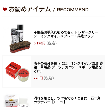
革製品お手入れ初めてセット レザークリー
ン・ミンクオイルスプレー・馬毛ブラシ
(税込)
5,170円
表革の油分を補うには、ミンクオイル(固形)赤
箱・革製品(ブーツ、カバン、スポーツ用品な
どに)
(税込)
770円
汚れを落とし、ツヤもでる！まさに一石二鳥
のラナパー【100ml】