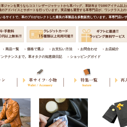
な革ジャンを買うならココ！レザージャケットから革バッグ、革財布まで1000アイテム以上
入後のアドバイスとサポートを行っています。実店舗も運営する革専門店が、ワンクラス上
いるサイトで、革のプロがセレクトした最良の革製品を多数販売しています。革専門店レザ
商品一覧
価格で選ぶ
お支払い方法
お問合わせ
お店紹介
メンテナンスまで。革オタクの知恵袋日記
ショッピングガイド