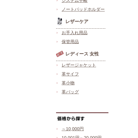
システム手帳
ノートパッドホルダー
レザーケア
お手入れ用品
保管用品
レディース 女性
レザージャケット
革サイフ
革小物
革バッグ
～10,000円
10,001円～20,000円