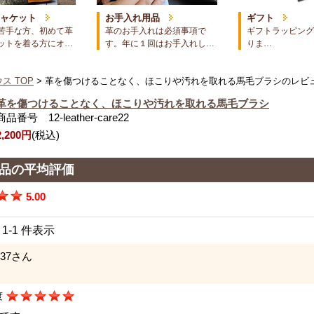
ジャケット
お手入れ用品
ギフト
苦手な方、初めて革
革のお手入れは必須事項で
ギフトラッピング
ットを着る方にオ…
す。年に１回はお手入れし…
りま…
ス TOP
> 革を傷つけることなく、ほこりや汚れを取れる馬毛ブラシのレビ
革を傷つけることなく、ほこりや汚れを取れる馬毛ブラシ
商品番号 12-leather-care22
2,200円
(税込)
品の平均評価
5.00
中 1-1 件表示
137さん
度