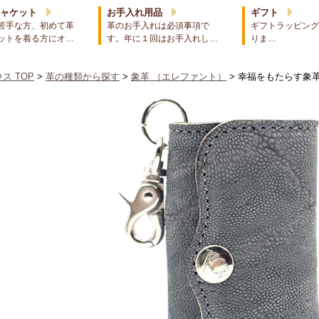
ジャケット
お手入れ用品
ギフト
苦手な方、初めて革
革のお手入れは必須事項で
ギフトラッピング
ットを着る方にオ…
す。年に１回はお手入れし…
りま…
ス TOP
>
革の種類から探す
>
象革 （エレファント）
> 幸福をもたらす象