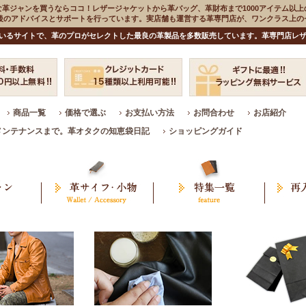
な革ジャンを買うならココ！レザージャケットから革バッグ、革財布まで1000アイテム以上
入後のアドバイスとサポートを行っています。実店舗も運営する革専門店が、ワンクラス上
いるサイトで、革のプロがセレクトした最良の革製品を多数販売しています。革専門店レザ
商品一覧
価格で選ぶ
お支払い方法
お問合わせ
お店紹介
メンテナンスまで。革オタクの知恵袋日記
ショッピングガイド