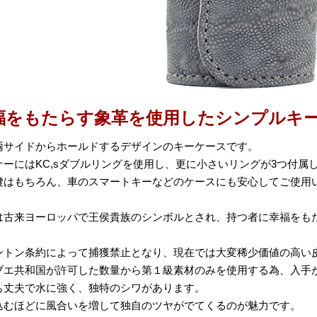
福をもたらす象革を使用したシンプルキ
両サイドからホールドするデザインのキーケースです。
ナーにはKC,sダブルリングを使用し、更に小さいリングが3つ付属
鍵はもちろん、車のスマートキーなどのケースにも安心してご使用
は古来ヨーロッパで王侯貴族のシンボルとされ、持つ者に幸福をも
ントン条約によって捕獲禁止となり、現在では大変稀少価値の高い
ブエ共和国が許可した数量から第１級素材のみを使用する為、入手
も丈夫で水に強く、独特のシワがあります。
込むほどに風合いを増して独自のツヤがでてくるのが魅力です。