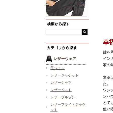
幸
鍵を
イン
レザーウェア
家の
革ジャン
レザージャケット
象革
レザーシャツ
た。
レザーベスト
ワシ
ンバ
レザーブルゾン
とて
レザーフライトジャケ
使い
ット