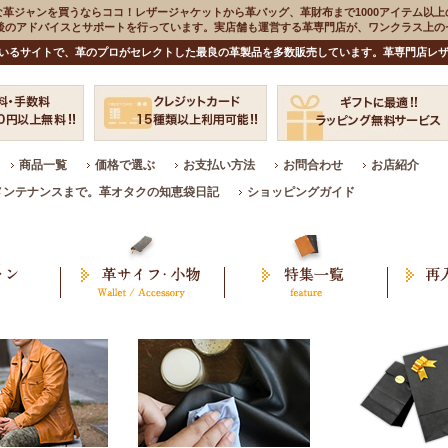
な革ジャンを買うならココ！レザージャケットから革バッグ、革財布まで1000アイテム以上
入後のアドバイスとサポートを行っています。実店舗も運営する革専門店が、ワンクラス上
いるサイトで、革のプロがセレクトした最良の革製品を多数販売しています。革専門店レザ
商品一覧
価格で選ぶ
お支払い方法
お問合わせ
お店紹介
メンテナンスまで。革オタクの知恵袋日記
ショッピングガイド