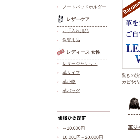
ノートパッドホルダー
レザーケア
お手入れ用品
保管用品
レディース 女性
レザージャケット
革サイフ
驚きの洗
革小物
カビや汚
革バッグ
～10,000円
10,001円～20,000円