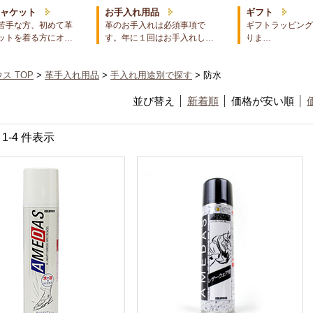
ジャケット
お手入れ用品
ギフト
苦手な方、初めて革
革のお手入れは必須事項で
ギフトラッピング
ットを着る方にオ…
す。年に１回はお手入れし…
りま…
ス TOP
>
革手入れ用品
>
手入れ用途別で探す
> 防水
並び替え
新着順
価格が安い順
中 1-4 件表示