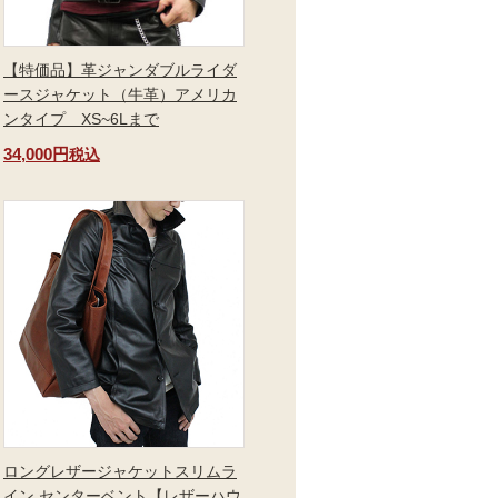
【特価品】革ジャンダブルライダ
ースジャケット（牛革）アメリカ
ンタイプ XS~6Lまで
34,000円
税込
ロングレザージャケットスリムラ
イン センターベント【レザーハウ