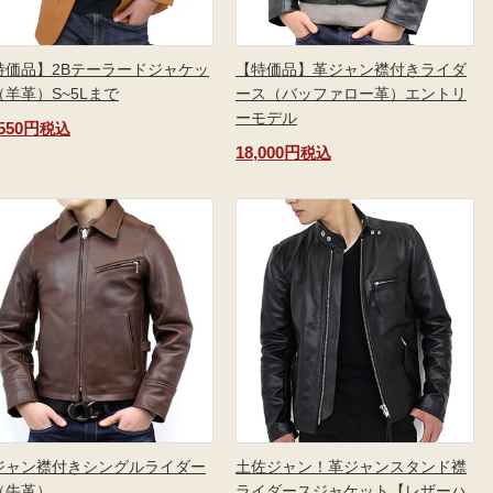
特価品】2Bテーラードジャケッ
【特価品】革ジャン襟付きライダ
（羊革）S~5Lまで
ース（バッファロー革）エントリ
ーモデル
,550円
税込
18,000円
税込
ジャン襟付きシングルライダー
土佐ジャン！革ジャンスタンド襟
（牛革）
ライダースジャケット【レザーハ