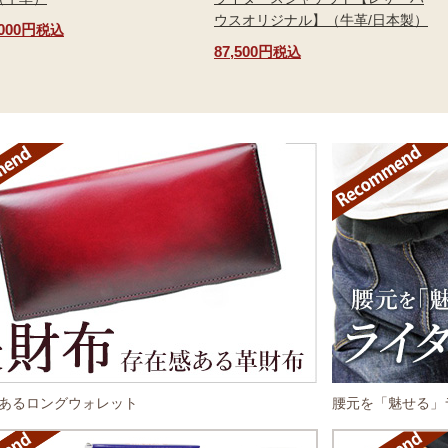
ウスオリジナル】（牛革/日本製）
,000円
税込
87,500円
税込
あるロングウォレット
腰元を「魅せる」