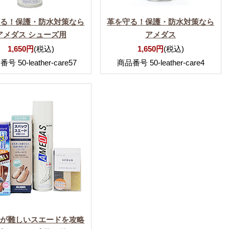
守る！保護・防水対策なら
革を守る！保護・防水対策なら
アメダス シューズ用
アメダス
1,650円
(税込)
1,650円
(税込)
号 50-leather-care57
商品番号 50-leather-care4
れが難しいスエードを攻略