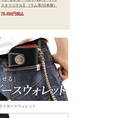
スオリジナル】（ラム革/日本製）
76,450円
税込
ライダースウォレット