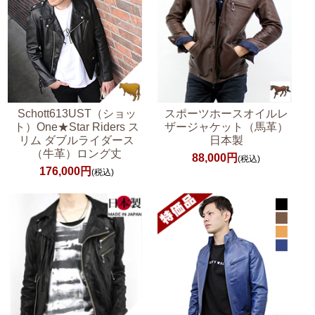
Schott613UST（ショッ
スポーツホースオイルレ
ト）One★Star Riders ス
ザージャケット（馬革）
リム ダブルライダース
日本製
（牛革）ロング丈
88,000円
(税込)
176,000円
(税込)