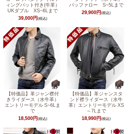
ィングパット付き(牛革）
バッファロー S~5Lまで
UKダブル XS~6Lまで
29,900円
(税込)
39,000円
(税込)
【特価品】革ジャン襟付
【特価品】革ジャンスタ
きライダース（水牛革）
ンド襟ライダース（水牛
エントリーモデル S~6Lま
革）エントリーモデル XS
で
～7Lまで
18,500円
18,990円
(税込)
(税込)