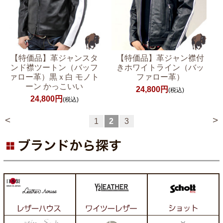
【特価品】革ジャンスタ
【特価品】革ジャン襟付
ンド襟ツートン（バッフ
きホワイトライン（バッ
ァロー革）黒ｘ白 モノト
ファロー革）
ーン かっこいい
24,800円
(税込)
24,800円
(税込)
<
>
1
2
3