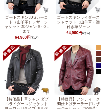
ゴートスキン30'Sカーコ
ゴートスキンライダース
ート（山羊革）レザージ
ジャケット（山羊革）襟
ャケット 革ジャン S～3L
付き革ジャン
まで
64,900円
(税込)
64,900円
(税込)
【特価品】革ジャン ダブ
【特価品】アンティーク
ルライダースジャケット
調仕上げテーラードレザ
ヨーロッパタイプ キルテ
ージャケット（水牛革）