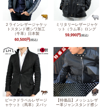
２ラインレザージャケッ
ミリタリーレザージャケ
トスタンド襟シワ加工
ット（ラム革）ロング
（牛革）日本製
59,990円
(税込)
60,500円
(税込)
ピークドラペルレザージ
【特価品】メッシュレザ
ャケット（馬革）ヌバッ
ー革ジャンスタンド襟シ