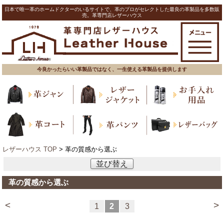
日本で唯一革のホームドクターのいるサイトで、革のプロがセレクトした最良の革製品を多数販
売。革専門店レザーハウス
今良かったらいい革製品ではなく、一生使える革製品を提供します
レザーハウス TOP
> 革の質感から選ぶ
並び替え
革の質感から選ぶ
<
>
1
2
3