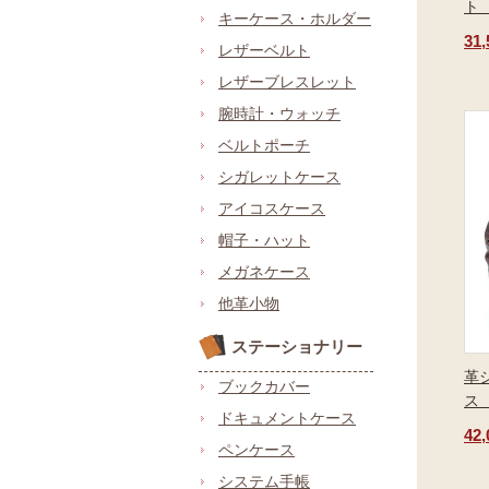
ト
キーケース・ホルダー
31
レザーベルト
レザーブレスレット
腕時計・ウォッチ
ベルトポーチ
シガレットケース
アイコスケース
帽子・ハット
メガネケース
他革小物
ステーショナリー
革
ブックカバー
ス
ドキュメントケース
42
ペンケース
システム手帳