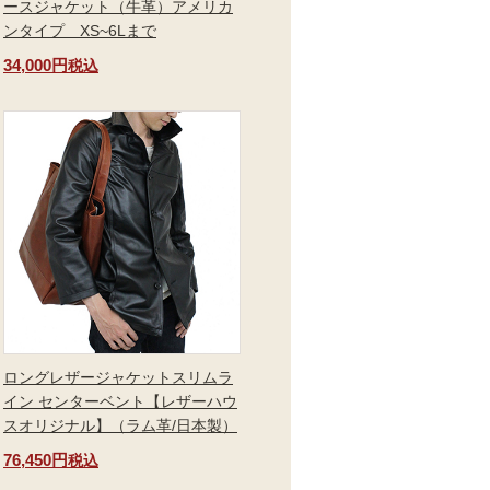
ースジャケット（牛革）アメリカ
ンタイプ XS~6Lまで
34,000円
税込
ロングレザージャケットスリムラ
イン センターベント【レザーハウ
スオリジナル】（ラム革/日本製）
76,450円
税込