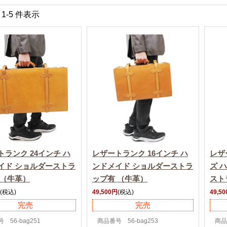
中 1-5 件表示
トランク 24インチ ハ
レザートランク 16インチ ハ
レザ
イド ショルダーストラ
ンドメイド ショルダーストラ
ズ 
 （牛革）
ップ有 （牛革）
スト
(税込)
49,500円
(税込)
49,5
完売
完売
 56-bag251
商品番号 56-bag253
商品