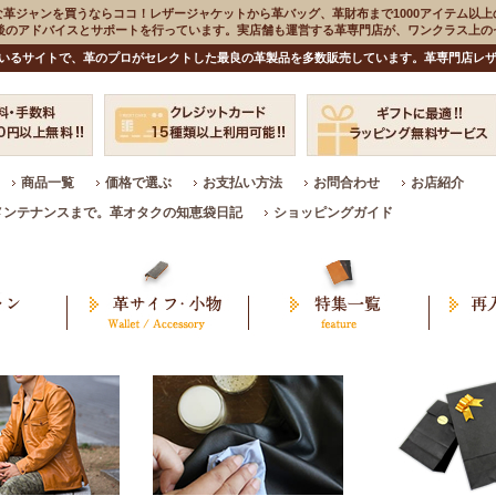
な革ジャンを買うならココ！レザージャケットから革バッグ、革財布まで1000アイテム以上
入後のアドバイスとサポートを行っています。実店舗も運営する革専門店が、ワンクラス上
いるサイトで、革のプロがセレクトした最良の革製品を多数販売しています。革専門店レザ
商品一覧
価格で選ぶ
お支払い方法
お問合わせ
お店紹介
メンテナンスまで。革オタクの知恵袋日記
ショッピングガイド