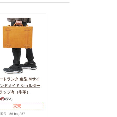
ートランク 角型 Mサイ
ハンドメイド ショルダー
ラップ有（牛革）
00円
(税込)
完売
番号 56-bag257