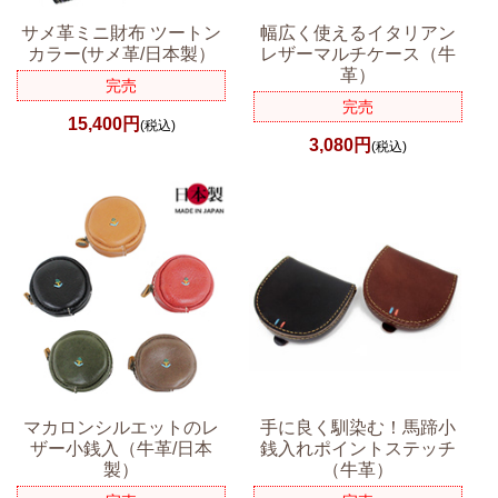
サメ革ミニ財布 ツートン
幅広く使えるイタリアン
カラー(サメ革/日本製）
レザーマルチケース（牛
革）
完売
完売
15,400円
(税込)
3,080円
(税込)
マカロンシルエットのレ
手に良く馴染む！馬蹄小
ザー小銭入（牛革/日本
銭入れポイントステッチ
製）
（牛革）