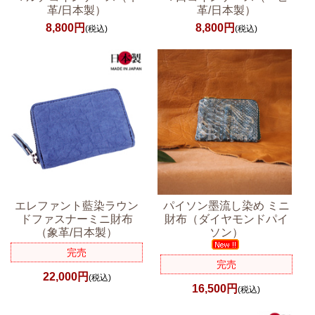
革/日本製）
革/日本製）
8,800円
8,800円
(税込)
(税込)
エレファント藍染ラウン
パイソン墨流し染め ミニ
ドファスナーミニ財布
財布（ダイヤモンドパイ
（象革/日本製）
ソン）
完売
完売
22,000円
(税込)
16,500円
(税込)