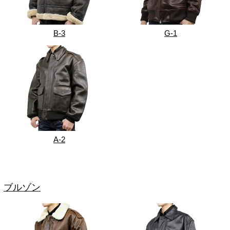
B-3
G-1
A-2
ブルゾン