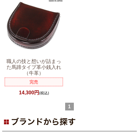
職人の技と想いが詰まっ
た馬蹄タイプ革小銭入れ
（牛革）
完売
14,300円
(税込)
1