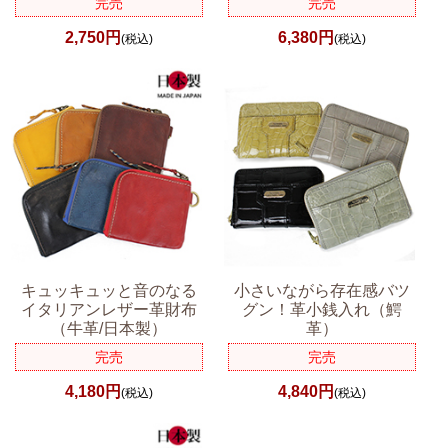
完売
完売
2,750円
6,380円
(税込)
(税込)
キュッキュッと音のなる
小さいながら存在感バツ
イタリアンレザー革財布
グン！革小銭入れ（鰐
（牛革/日本製）
革）
完売
完売
4,180円
4,840円
(税込)
(税込)