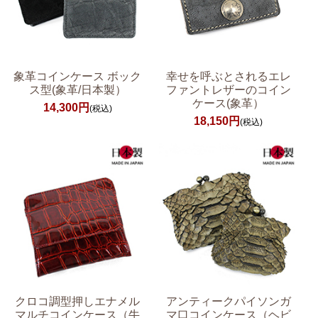
象革コインケース ボック
幸せを呼ぶとされるエレ
ス型(象革/日本製）
ファントレザーのコイン
ケース(象革）
14,300円
(税込)
18,150円
(税込)
クロコ調型押しエナメル
アンティークパイソンガ
マルチコインケース（牛
マ口コインケース（ヘビ