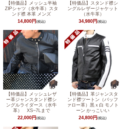
【特価品】メッシュ半袖
【特価品】スタンド襟シ
ZIPシャツ（水牛革）スタ
ングルレザージャケット
ンド襟 本革 メンズ
（水牛革）
14,800円
34,980円
(税込)
(税込)
【特価品】メッシュレザ
【特価品】革ジャンスタ
ー革ジャンスタンド襟シ
ンド襟ツートン（バッフ
ングルライダース（水牛
ァロー革）黒ｘ白 モノト
革） XS~7Lまで
ーン かっこいい
22,000円
24,800円
(税込)
(税込)