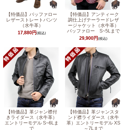
【特価品】バッファロー
【特価品】アンティーク
レザーストレートパンツ
調仕上げテーラードレザ
（水牛革）
ージャケット（水牛革）
バッファロー S~5Lまで
17,880円
(税込)
29,900円
(税込)
【特価品】革ジャン襟付
【特価品】革ジャンスタ
きライダース（水牛革）
ンド襟ライダース（水牛
エントリーモデル S~6Lま
革）エントリーモデル XS
で
～7Lまで