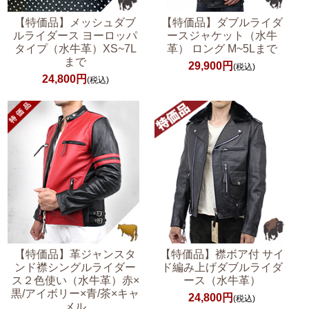
【特価品】メッシュダブ
【特価品】ダブルライダ
ルライダース ヨーロッパ
ースジャケット（水牛
タイプ（水牛革）XS~7L
革） ロング M~5Lまで
まで
29,900円
(税込)
24,800円
(税込)
【特価品】革ジャンスタ
【特価品】襟ボア付 サイ
ンド襟シングルライダー
ド編み上げダブルライダ
ス２色使い（水牛革）赤×
ース（水牛革）
黒/アイボリー×青/茶×キャ
24,800円
(税込)
メル