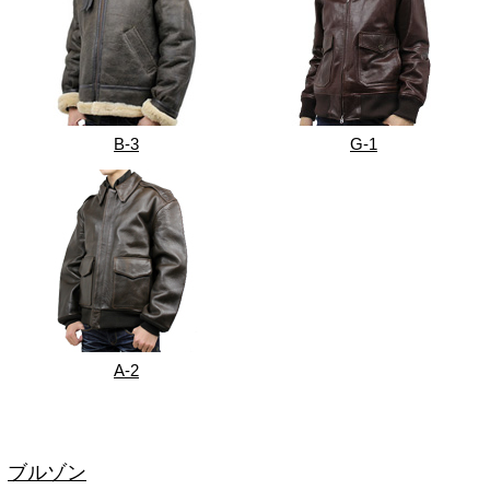
B-3
G-1
A-2
ブルゾン