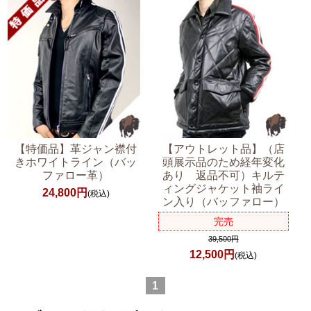
【特価品】革ジャン襟付
【アウトレット品】（店
きホワイトライン（バッ
頭展示品のため経年変化
ファロー革）
あり 返品不可）キルテ
ィングジャケット袖ライ
24,800円
(税込)
ン入り（バッファロー）
完売
39,500円
12,500円
(税込)
1