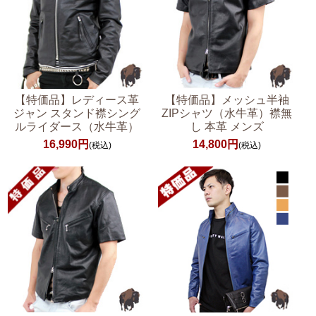
【特価品】レディース革
【特価品】メッシュ半袖
ジャン スタンド襟シング
ZIPシャツ（水牛革）襟無
ルライダース（水牛革）
し 本革 メンズ
16,990円
14,800円
(税込)
(税込)