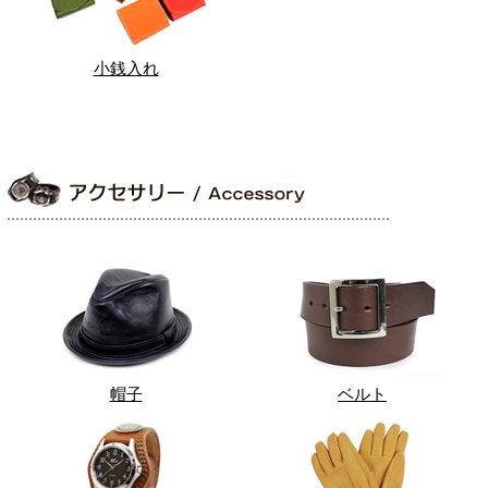
小銭入れ
帽子
ベルト