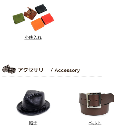
小銭入れ
帽子
ベルト