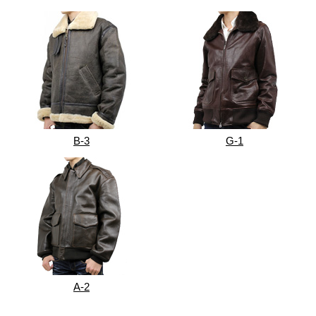
B-3
G-1
A-2