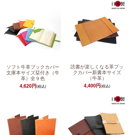
読書が楽しくなる革ブッ
ソフト牛革ブックカバー
クカバー新書本サイズ
文庫本サイズ栞付き（牛
（牛革）
革）全９色
4,400円
4,620円
(税込)
(税込)