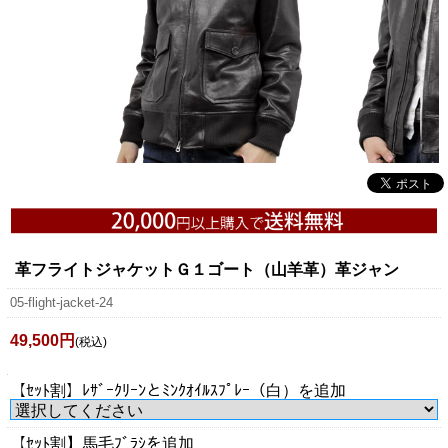
革フライトジャケットＧ１ゴート（山羊革）革ジャン
05-flight-jacket-24
49,500円
(税込)
【ｾｯﾄ割】ﾚｻﾞｰｸﾘｰﾝとﾐﾝｸｵｲﾙｽﾌﾟﾚｰ（白）を追加
【ｾｯﾄ割】馬毛ﾌﾞﾗｼを追加