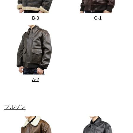
B-3
G-1
A-2
ブルゾン