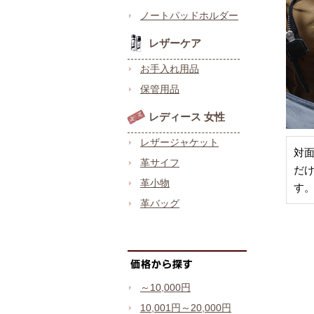
ノートパッドホルダー
レザーケア
お手入れ用品
保管用品
レディース 女性
レザージャケット
対
革サイフ
だ
革小物
す
革バッグ
～10,000円
10,001円～20,000円