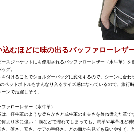
い込むほどに味の出るバッファローレザー
ダースジャケットにも使用されるバッファローレザー（水牛革）を
バッグ。
トを付けることでショルダーバッグに変化するので、シーンに合わ
0mlのペットボトルもすんなり入るサイズ感になっているので、旅行
シーンで活躍しそう。
ッファローレザー（水牛革）
革は、仔牛革のような柔らかさと成牛革の丈夫さを兼ね備えた革で
て何より水に強い！ 雨などで濡れてしまっても、馬革や羊革ほど神
強さ、硬さ、安さ、ケアの手軽さ。どの面から見ても扱いやすく、