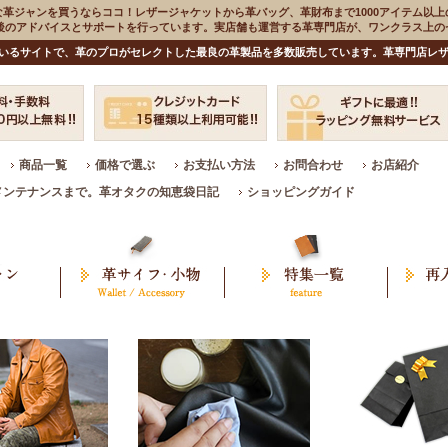
な革ジャンを買うならココ！レザージャケットから革バッグ、革財布まで1000アイテム以上
入後のアドバイスとサポートを行っています。実店舗も運営する革専門店が、ワンクラス上
いるサイトで、革のプロがセレクトした最良の革製品を多数販売しています。革専門店レザ
商品一覧
価格で選ぶ
お支払い方法
お問合わせ
お店紹介
メンテナンスまで。革オタクの知恵袋日記
ショッピングガイド