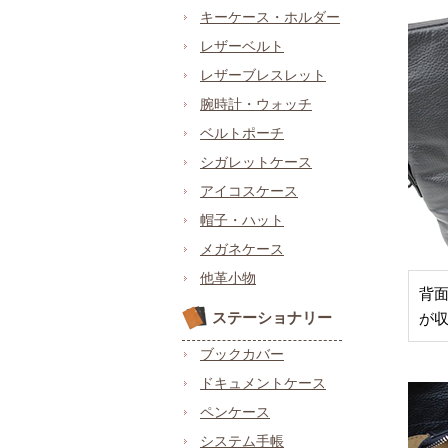
キーケース・ホルダー
レザーベルト
レザーブレスレット
腕時計・ウォッチ
ベルトポーチ
シガレットケース
アイコスケース
帽子・ハット
メガネケース
他革小物
背面
ステーショナリー
が
ブックカバー
ドキュメントケース
ペンケース
システム手帳