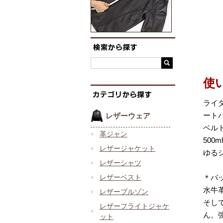
使
ライ
ート
レザーウェア
ベル
革ジャン
50
レザージャケット
ゆる
レザーシャツ
レザーベスト
＊バ
水牛
レザーブルゾン
そし
レザーフライトジャケ
ん。
ット