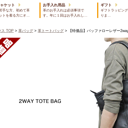
ジャケット
お手入れ用品
ギフト
苦手な方、初めて革
革のお手入れは必須事項で
ギフトラッピング
ットを着る方にオ…
す。年に１回はお手入れし…
りま…
ス TOP
>
革バッグ
>
革トートバッグ
> 【特価品】バッファローレザー2w