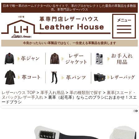
日本で唯一革のホームドクターのいるサイトで、革のプロがセレクトした最良の革製品を多数販
売。革専門店レザーハウス
今良かったらいい革製品ではなく、一生使える革製品を提供します
レザーハウス TOP
>
革手入れ用品
>
革の種類別で探す
>
裏革(スエード・
ヌバック)レザー手入れ
> 裏革（起毛革）ならこのブラシにおまかせ！スエ
ードブラシ