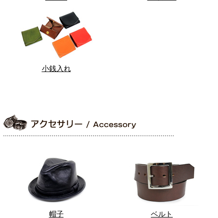
小銭入れ
帽子
ベルト