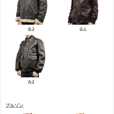
B-3
G-1
A-2
ブルゾン