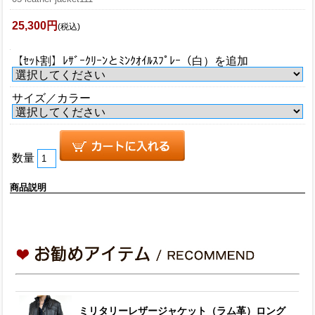
25,300円
(税込)
【ｾｯﾄ割】ﾚｻﾞｰｸﾘｰﾝとﾐﾝｸｵｲﾙｽﾌﾟﾚｰ（白）を追加
サイズ／カラー
数量
商品説明
ミリタリーレザージャケット（ラム革）ロング