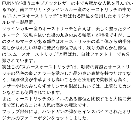
FUNNYが扱うエキゾチックレザーの中でも密かな人気を呼んでい
るのが、南アフリカ・クラインカルー産のオーストリッチの中で
も"スムースオーストリッチ"と呼ばれる部位を使用したオリジナ
ルレザー製品群。
クラインカルー産のオーストリッチと言えば、美しく整ったクイ
ルマーク（羽毛を抜いた後の丸みのある軸痕）が特徴ですが、こ
のクイルマークがある部位はオーストリッチの革全体から約半分
程しか取れない非常に贅沢な部位であり、残りの滑らかな部位
は"スムースオーストリッチ"と呼ばれ、自社ファクトリーでも分
類されています。
実はこの"スムースオーストリッチ"は、独特の質感とオーストリ
ッチの発色の良いカラーを活かした品の良い表情を持つだけでな
く、繊維強度が牛革よりも高いことから実用的で柔軟性も高く、
レザー小物のみならずオリジナル製品においては、上質なモカシ
ンなどにも使用されています。
また、オーストリッチのクイルのある部位と比較すると大幅に安
価で楽しめることも人気の高さの秘訣です。
フラップ部分には、ハンドガンの弾からインスパイアされたオリ
ジナルのファニーボタンをセットしました。