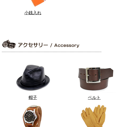
小銭入れ
帽子
ベルト