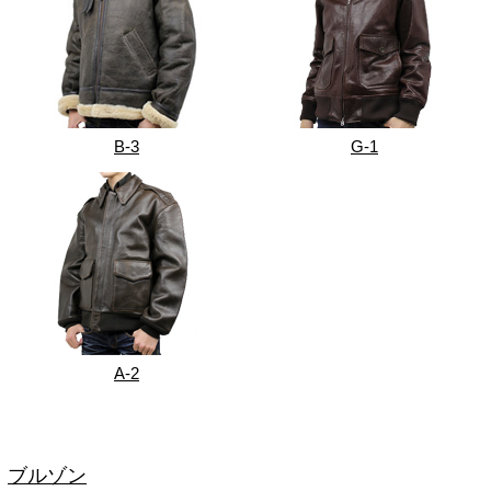
B-3
G-1
A-2
ブルゾン