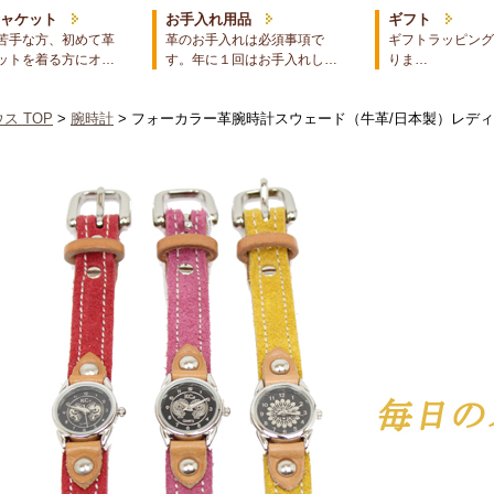
ジャケット
お手入れ用品
ギフト
苦手な方、初めて革
革のお手入れは必須事項で
ギフトラッピング
ットを着る方にオ…
す。年に１回はお手入れし…
りま…
ス TOP
>
腕時計
> フォーカラー革腕時計スウェード（牛革/日本製）レデ