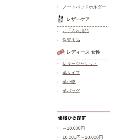
ノートパッドホルダー
レザーケア
お手入れ用品
保管用品
レディース 女性
レザージャケット
革サイフ
革小物
革バッグ
～10,000円
10,001円～20,000円