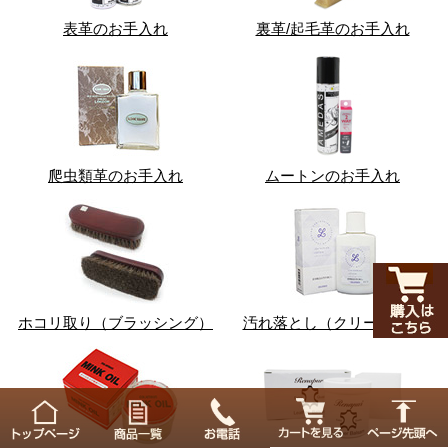
表革のお手入れ
裏革/起毛革のお手入れ
爬虫類革のお手入れ
ムートンのお手入れ
ホコリ取り（ブラッシング）
汚れ落とし（クリーナー）