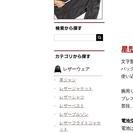
星
文字
バッ
レザーウェア
使い
革ジャン
レザージャケット
腕周
レザーシャツ
ブレ
レザーベスト
普段
レザーブルゾン
電池
レザーフライトジャケ
電池
ット