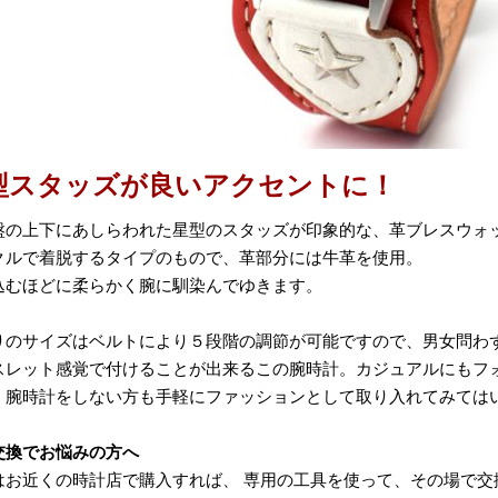
型スタッズが良いアクセントに！
盤の上下にあしらわれた星型のスタッズが印象的な、革ブレスウォ
クルで着脱するタイプのもので、革部分には牛革を使用。
込むほどに柔らかく腕に馴染んでゆきます。
りのサイズはベルトにより５段階の調節が可能ですので、男女問わ
スレット感覚で付けることが出来るこの腕時計。カジュアルにもフ
、腕時計をしない方も手軽にファッションとして取り入れてみては
交換でお悩みの方へ
はお近くの時計店で購入すれば、 専用の工具を使って、その場で交