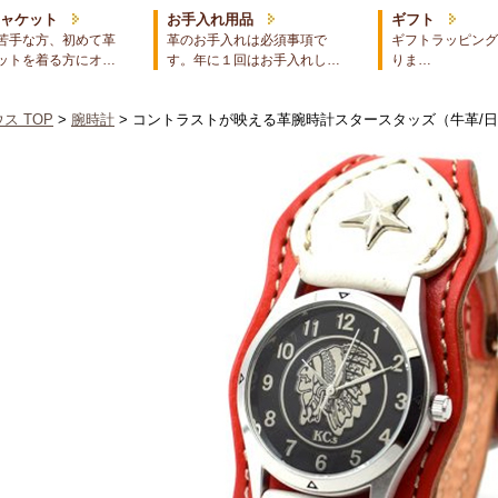
ジャケット
お手入れ用品
ギフト
苦手な方、初めて革
革のお手入れは必須事項で
ギフトラッピング
ットを着る方にオ…
す。年に１回はお手入れし…
りま…
ス TOP
>
腕時計
> コントラストが映える革腕時計スタースタッズ（牛革/