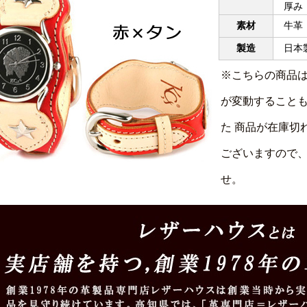
厚み：0
素材
牛革
製造
日本製
※こちらの商品
が変動すること
た 商品が在庫切
ございますので
せ。