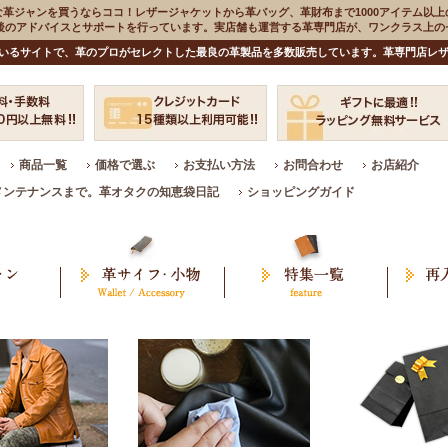
な革ジャンを買うならココ！レザージャケットから革バッグ、革財布まで1000アイテム以上
入後のアドバイスとサポートを行っています。実店舗も運営する革専門店が、ワンクラス上
いるサイトで、革のプロがセレクトした最良の革製品を多数販売しています。革専門店レザ
商品一覧
価格で選ぶ
お支払い方法
お問合わせ
お店紹介
メンテナンスまで。革オタクの知恵袋日記
ショッピングガイド