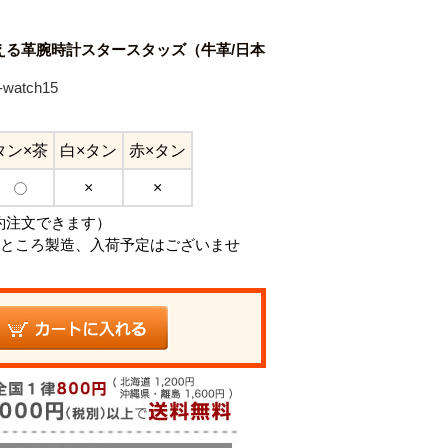
える革腕時計スタースタッズ（牛革/日本
watch15
タン×茶
白×タン
赤×タン
×
×
約注文できます）
ところ製造、入荷予定はございませ