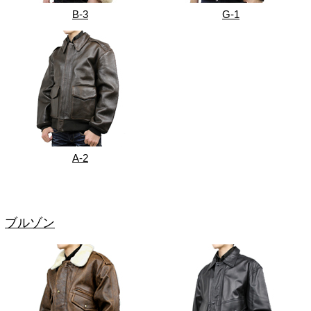
B-3
G-1
A-2
ブルゾン