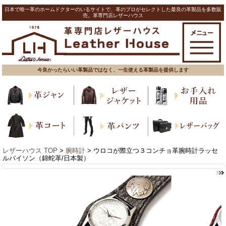
日本で唯一革のホームドクターのいるサイトで、革のプロがセレクトした最良の革製品を多数販
売。革専門店レザーハウス
今良かったらいい革製品ではなく、一生使える革製品を提供します
レザーハウス TOP
>
腕時計
> ウロコが際立つ３コンチョ革腕時計ラッセ
ルパイソン（錦蛇革/日本製）