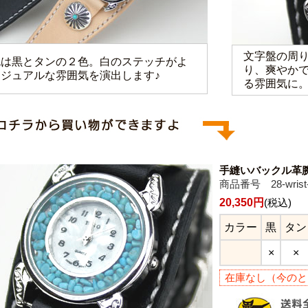
文字盤の周
色は黒とタンの２色。白のステッチがよ
り、爽やか
カジュアルな雰囲気を演出します♪
る雰囲気に
手縫いバックル革
商品番号 28-wrist-
20,350円
(税込)
カラー
黒
タン
×
×
在庫なし（今のと