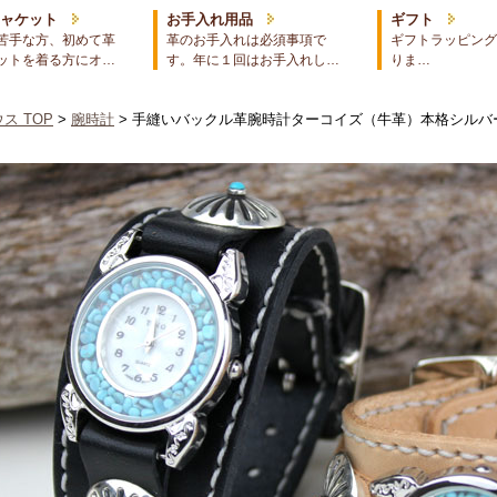
ジャケット
お手入れ用品
ギフト
苦手な方、初めて革
革のお手入れは必須事項で
ギフトラッピング
ットを着る方にオ…
す。年に１回はお手入れし…
りま…
ス TOP
>
腕時計
> 手縫いバックル革腕時計ターコイズ（牛革）本格シルバ