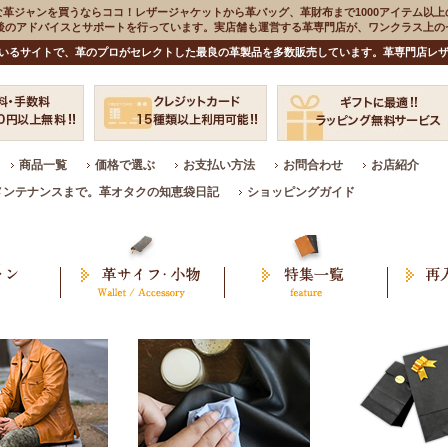
な革ジャンを買うならココ！レザージャケットから革バッグ、革財布まで1000アイテム以上
入後のアドバイスとサポートを行っています。実店舗も運営する革専門店が、ワンクラス上
いるサイトで、革のプロがセレクトした最良の革製品を多数販売しています。革専門店レザ
商品一覧
価格で選ぶ
お支払い方法
お問合わせ
お店紹介
メンテナンスまで。革オタクの知恵袋日記
ショッピングガイド