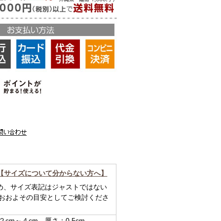
【サイズについて分からない方へ】
め、サイズ表記はジャストではない
 おおよその目安としてご検討くださ
cm～４cm 厚さ：0.5cm