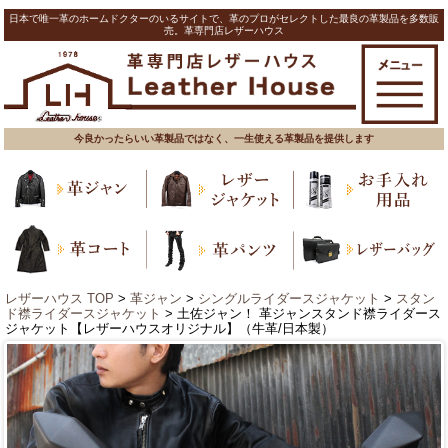
日本で唯一革のホームドクターのいるサイトで、革のプロがセレクトした最良の革製品を多数販
売。革専門店レザーハウス
今良かったらいい革製品ではなく、一生使える革製品を提供します
レザーハウス TOP
>
革ジャン
>
シングルライダースジャケット
>
スタン
ド襟ライダースジャケット
> 土佐ジャン！ 革ジャンスタンド襟ライダース
ジャケット【レザーハウスオリジナル】（牛革/日本製）