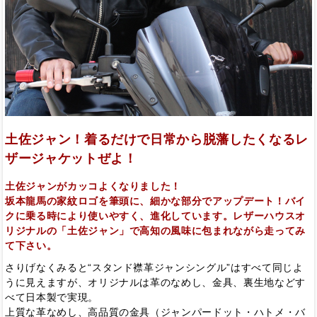
土佐ジャン！着るだけで日常から脱藩したくなるレ
ザージャケットぜよ！
土佐ジャンがカッコよくなりました！
坂本龍馬の家紋ロゴを筆頭に、細かな部分でアップデート！バイ
クに乗る時により使いやすく、進化しています。レザーハウスオ
リジナルの「土佐ジャン」で高知の風味に包まれながら走ってみ
て下さい。
さりげなくみると“スタンド襟革ジャンシングル”はすべて同じよ
うに見えますが、オリジナルは革のなめし、金具、裏生地などす
べて日本製で実現。
上質な革なめし、高品質の金具（ジャンパードット・ハトメ・バ