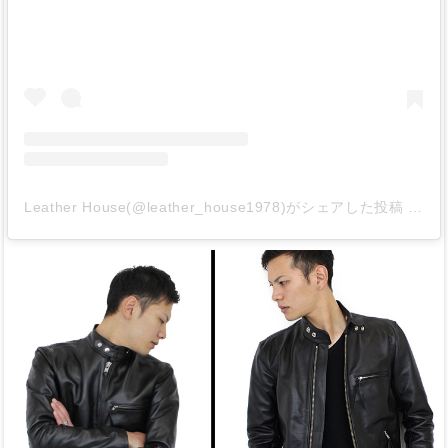
Leather House(@leather_house1978)がシェアした投稿
-
20