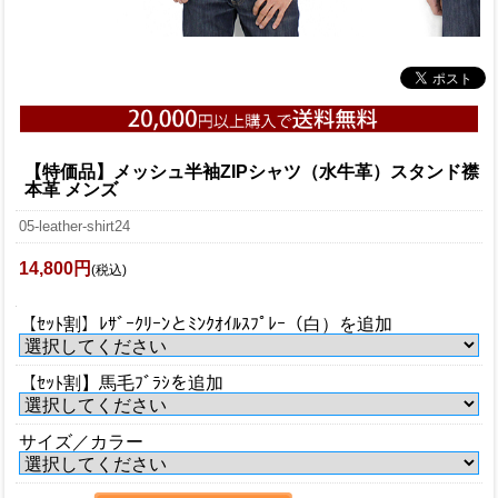
【特価品】メッシュ半袖ZIPシャツ（水牛革）スタンド襟
本革 メンズ
05-leather-shirt24
14,800円
(税込)
【ｾｯﾄ割】ﾚｻﾞｰｸﾘｰﾝとﾐﾝｸｵｲﾙｽﾌﾟﾚｰ（白）を追加
【ｾｯﾄ割】馬毛ﾌﾞﾗｼを追加
サイズ／カラー