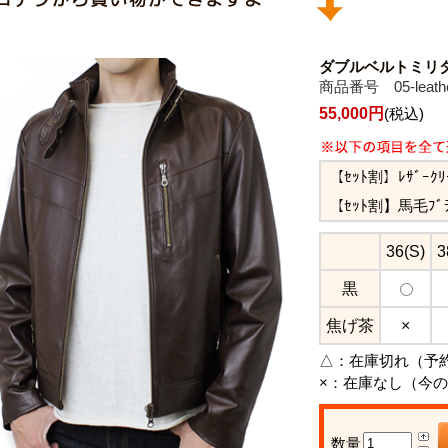
ダブルベルトミリタ
商品番号 05-leather
55,000円
(税込)
【ｾｯﾄ割】ﾚｻﾞｰｸ
【ｾｯﾄ割】馬毛ﾌﾞ
36(S)
3
黒
焦げ茶
×
△：
在庫切れ（予
×：
在庫なし（今の
数量