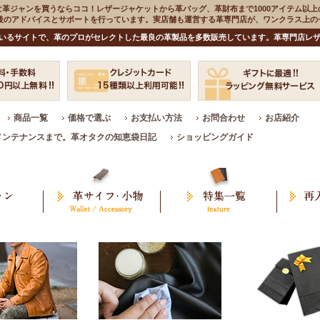
な革ジャンを買うならココ！レザージャケットから革バッグ、革財布まで1000アイテム以上
入後のアドバイスとサポートを行っています。実店舗も運営する革専門店が、ワンクラス上
いるサイトで、革のプロがセレクトした最良の革製品を多数販売しています。革専門店レザ
商品一覧
価格で選ぶ
お支払い方法
お問合わせ
お店紹介
メンテナンスまで。革オタクの知恵袋日記
ショッピングガイド