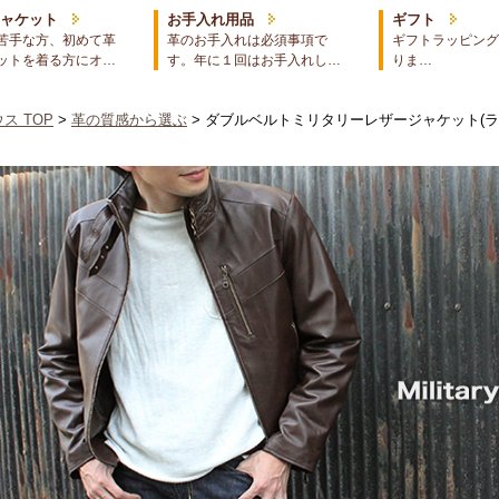
ジャケット
お手入れ用品
ギフト
苦手な方、初めて革
革のお手入れは必須事項で
ギフトラッピング
ットを着る方にオ…
す。年に１回はお手入れし…
りま…
ス TOP
>
革の質感から選ぶ
> ダブルベルトミリタリーレザージャケット(ラ