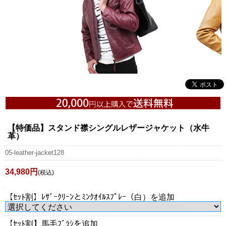
【特価品】スタンド襟シングルレザージャケット（水牛
革）
05-leather-jacket128
34,980円
(税込)
【ｾｯﾄ割】ﾚｻﾞｰｸﾘｰﾝとﾐﾝｸｵｲﾙｽﾌﾟﾚｰ（白）を追加
【ｾｯﾄ割】馬毛ﾌﾞﾗｼを追加