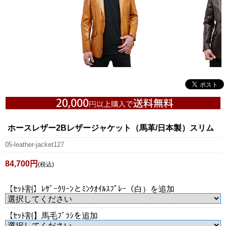
ホースレザー2Bレザージャケット（馬革/日本製）スリム
05-leather-jacket127
84,700円
(税込)
【ｾｯﾄ割】ﾚｻﾞｰｸﾘｰﾝとﾐﾝｸｵｲﾙｽﾌﾟﾚｰ（白）を追加
【ｾｯﾄ割】馬毛ﾌﾞﾗｼを追加