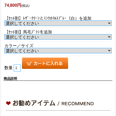
74,800円
(税込)
【ｾｯﾄ割】ﾚｻﾞｰｸﾘｰﾝとﾐﾝｸｵｲﾙｽﾌﾟﾚｰ（白）を追加
【ｾｯﾄ割】馬毛ﾌﾞﾗｼを追加
カラー／サイズ
数量
商品説明