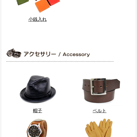
小銭入れ
帽子
ベルト