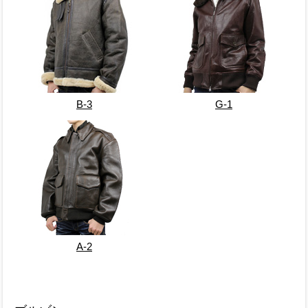
B-3
G-1
A-2