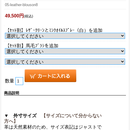
05-leather-blouson8
49,500円
(税込)
【ｾｯﾄ割】ﾚｻﾞｰｸﾘｰﾝとﾐﾝｸｵｲﾙｽﾌﾟﾚｰ（白）を追加
【ｾｯﾄ割】馬毛ﾌﾞﾗｼを追加
数量
商品説明
▼ 外寸サイズ
【サイズについて分からない
方へ】
革は天然素材のため、サイズ表記はジャストで