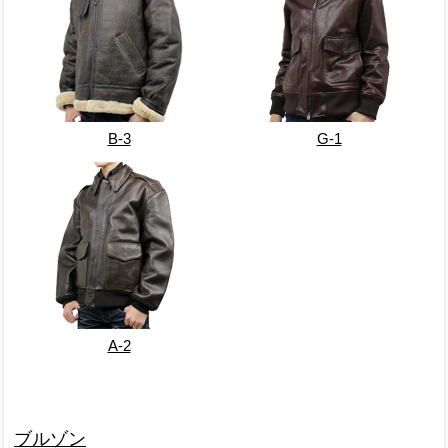
B-3
G-1
A-2
ブルゾン