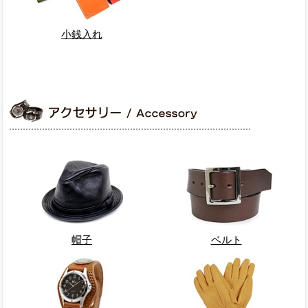
小銭入れ
帽子
ベルト