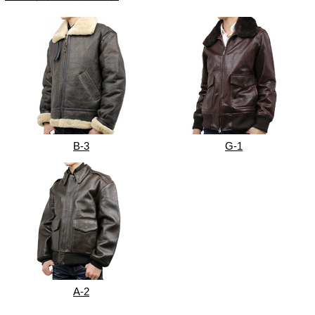
B-3
G-1
A-2