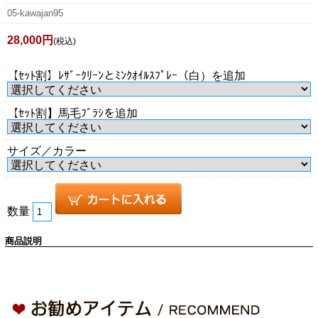
05-kawajan95
28,000円
(税込)
【ｾｯﾄ割】ﾚｻﾞｰｸﾘｰﾝとﾐﾝｸｵｲﾙｽﾌﾟﾚｰ（白）を追加
【ｾｯﾄ割】馬毛ﾌﾞﾗｼを追加
サイズ／カラー
数量
商品説明