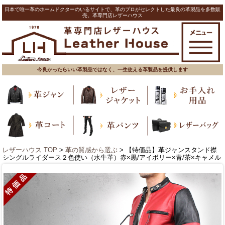
日本で唯一革のホームドクターのいるサイトで、革のプロがセレクトした最良の革製品を多数販
売。革専門店レザーハウス
今良かったらいい革製品ではなく、一生使える革製品を提供します
レザーハウス TOP
>
革の質感から選ぶ
> 【特価品】革ジャンスタンド襟
シングルライダース２色使い（水牛革）赤×黒/アイボリー×青/茶×キャメル