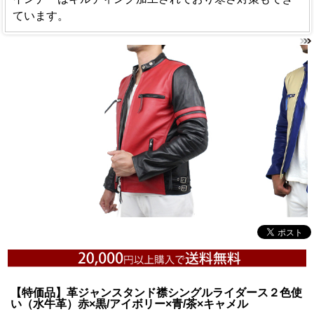
ています。
【特価品】革ジャンスタンド襟シングルライダース２色使
い（水牛革）赤×黒/アイボリー×青/茶×キャメル