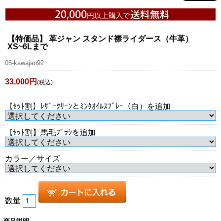
【特価品】 革ジャン スタンド襟ライダース（牛革）
XS~6Lまで
05-kawajan92
33,000円
(税込)
【ｾｯﾄ割】ﾚｻﾞｰｸﾘｰﾝとﾐﾝｸｵｲﾙｽﾌﾟﾚｰ（白）を追加
【ｾｯﾄ割】馬毛ﾌﾞﾗｼを追加
カラー／サイズ
数量