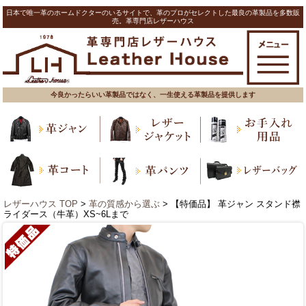
日本で唯一革のホームドクターのいるサイトで、革のプロがセレクトした最良の革製品を多数販
売。革専門店レザーハウス
今良かったらいい革製品ではなく、一生使える革製品を提供します
レザーハウス TOP
>
革の質感から選ぶ
> 【特価品】 革ジャン スタンド襟
ライダース（牛革）XS~6Lまで