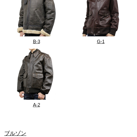
B-3
G-1
A-2
ブルゾン