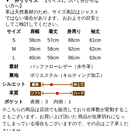
▼ 外寸サイズ
【サイズについて分からな
い方へ】
革は天然素材のため、サイズ表記はジャスト
ではない場合があります。 おおよその目安と
してご検討してください。
サイズ
肩幅
着丈
身周り
袖丈
S
38cm
57cm
88cm
61cm
M
39cm
58cm
92cm
62cm
L
40cm
59cm
96cm
63cm
素材
バッファローレザー（水牛革）
裏地
ポリエステル（キルティング加工）
シルエット
革質
ポケット
表側：３ 内側：１
※こちらの商品は店頭でも販売しており在庫数が変動するこ
ともございます。お買い上げ頂いた 商品が在庫切れになっ
てしまっている場合もございますので、その点はご了承くだ
さいませ。