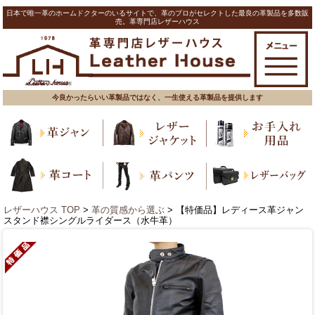
日本で唯一革のホームドクターのいるサイトで、革のプロがセレクトした最良の革製品を多数販
売。革専門店レザーハウス
今良かったらいい革製品ではなく、一生使える革製品を提供します
レザーハウス TOP
>
革の質感から選ぶ
> 【特価品】レディース革ジャン
スタンド襟シングルライダース（水牛革）