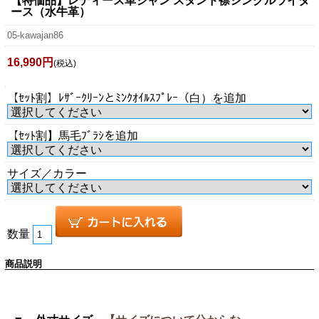
【特価品】レディース革ジャン スタンド襟シングルライダ
ース（水牛革）
05-kawajan86
16,990円
(税込)
【ｾｯﾄ割】ﾚｻﾞｰｸﾘｰﾝとﾐﾝｸｵｲﾙｽﾌﾟﾚｰ（白）を追加
【ｾｯﾄ割】馬毛ﾌﾞﾗｼを追加
サイズ／カラー
数量
商品説明