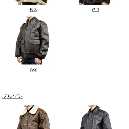
B-3
G-1
A-2
ブルゾン