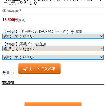
ーモデル S~6Lまで
05-kawajan47
18,500円
(税込)
【ｾｯﾄ割】ﾚｻﾞｰｸﾘｰﾝとﾐﾝｸｵｲﾙｽﾌﾟﾚｰ（白）を追加
【ｾｯﾄ割】馬毛ﾌﾞﾗｼを追加
数量
商品説明