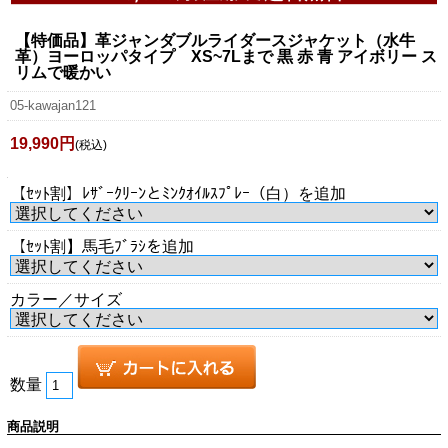
【特価品】革ジャンダブルライダースジャケット（水牛
革）ヨーロッパタイプ XS~7Lまで 黒 赤 青 アイボリー ス
リムで暖かい
05-kawajan121
19,990円
(税込)
【ｾｯﾄ割】ﾚｻﾞｰｸﾘｰﾝとﾐﾝｸｵｲﾙｽﾌﾟﾚｰ（白）を追加
【ｾｯﾄ割】馬毛ﾌﾞﾗｼを追加
カラー／サイズ
数量
商品説明