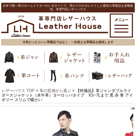
日本で唯一革のホームドクターのいるサイトで、革のプロがセレクトした最良の革製品を多数販
売。革専門店レザーハウス
今良かったらいい革製品ではなく、一生使える革製品を提供します
レザーハウス TOP
>
革の質感から選ぶ
> 【特価品】革ジャンダブルライ
ダースジャケット（水牛革）ヨーロッパタイプ XS~7Lまで 黒 赤 青 アイ
ボリー スリムで暖かい