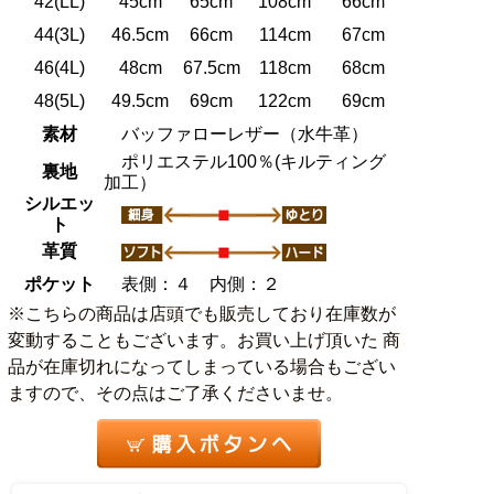
42(LL)
45cm
65cm
108cm
66cm
44(3L)
46.5cm
66cm
114cm
67cm
46(4L)
48cm
67.5cm
118cm
68cm
48(5L)
49.5cm
69cm
122cm
69cm
素材
バッファローレザー（水牛革）
ポリエステル100％(キルティング
裏地
加工）
シルエッ
ト
革質
ポケット
表側：４ 内側：２
※こちらの商品は店頭でも販売しており在庫数が
変動することもございます。お買い上げ頂いた 商
品が在庫切れになってしまっている場合もござい
ますので、その点はご了承くださいませ。