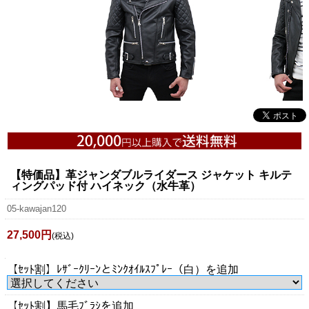
【特価品】革ジャンダブルライダース ジャケット キルテ
ィングパッド付 ハイネック（水牛革）
05-kawajan120
27,500円
(税込)
【ｾｯﾄ割】ﾚｻﾞｰｸﾘｰﾝとﾐﾝｸｵｲﾙｽﾌﾟﾚｰ（白）を追加
【ｾｯﾄ割】馬毛ﾌﾞﾗｼを追加