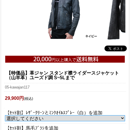
【特価品】革ジャン スタンド襟ライダースジャケット
（山羊革）ユーズド調 S~5Lまで
05-kawajan117
29,900円
(税込)
【ｾｯﾄ割】ﾚｻﾞｰｸﾘｰﾝとﾐﾝｸｵｲﾙｽﾌﾟﾚｰ（白）を追加
【ｾｯﾄ割】馬毛ﾌﾞﾗｼを追加