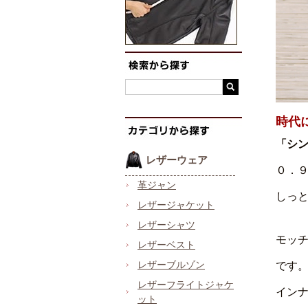
時代
「シ
レザーウェア
０．
革ジャン
しっ
レザージャケット
レザーシャツ
モッ
レザーベスト
レザーブルゾン
です
レザーフライトジャケ
イン
ット