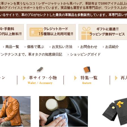
な革ジャンを買うならココ！レザージャケットから革バッグ、革財布まで1000アイテム以上
入後のアドバイスとサポートを行っています。実店舗も運営する革専門店が、ワンクラス上
いるサイトで、革のプロがセレクトした最良の革製品を多数販売しています。革専門店レザ
商品一覧
価格で選ぶ
お支払い方法
お問合わせ
お店紹介
メンテナンスまで。革オタクの知恵袋日記
ショッピングガイド