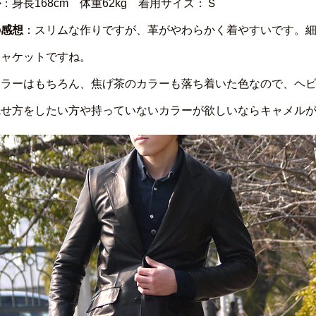
ル
：身長168cm 体重62kg 着用サイズ：Ｓ
の感想
：スリムな作りですが、革がやわらかく着やすいです。
ジャケットですね。
カラーはもちろん、焦げ茶のカラーも落ち着いた色なので、ヘ
魅せ方をしたい方や持っていないカラーが欲しいならキャメル