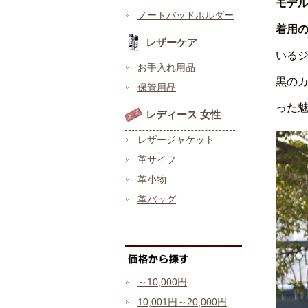
モデ
ノートパッドホルダー
着用
レザーケア
いる
お手入れ用品
黒の
保管用品
った
レディース 女性
レザージャケット
革サイフ
革小物
革バッグ
～10,000円
10,001円～20,000円