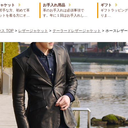
ジャケット
お手入れ用品
ギフト
苦手な方、初めて革
革のお手入れは必須事項で
ギフトラッピング
ットを着る方にオ…
す。年に１回はお手入れし…
りま…
ス TOP
>
レザージャケット
>
テーラードレザージャケット
> ホースレザ