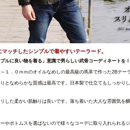
にマッチしたシンプルで着やすいテーラード。
ンプルに良い物を着る」意識で男らしい武骨コーディネートを
９～１．０ｍｍのオイルなめしの最高級の馬革で作った2Bテー
とりとなめらかな質感は最高です。日本製で仕立てもしっかり
チリした柔かい肌触りは良いです。落ち着いた大人な雰囲気を
。
ナーやボトムスを選ばないので様々なコーデに取り入れられる